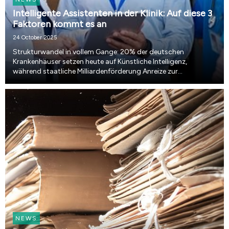
Intelligente Assistenten in der Klinik: Auf diese 3
Faktoren kommt es an
24 October 2025
Strukturwandel in vollem Gange: 20% der deutschen
Krankenhäuser setzen heute auf Künstliche Intelligenz,
während staatliche Milliardenförderung Anreize zur
Digitalisierung schafft. Welche Faktoren über einen
erfolgreichen KI-Einsatz entscheiden, erfahren Sie in diesem
Be...
NEWS